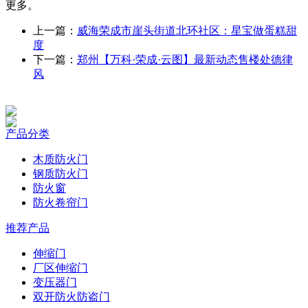
更多。
上一篇：
威海荣成市崖头街道北环社区：星宝做蛋糕甜
度
下一篇：
郑州【万科·荣成·云图】最新动态售楼处德律
风
产品分类
木质防火门
钢质防火门
防火窗
防火卷帘门
推荐产品
伸缩门
厂区伸缩门
变压器门
双开防火防盗门